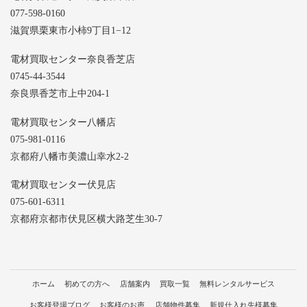
077-598-0160
滋賀県栗東市小柿9丁目1−12
電材買取センター奈良香芝店
0745-44-3544
奈良県香芝市上中204-1
電材買取センター八幡店
075-981-0116
京都府八幡市美濃山幸水2-2
電材買取センター伏見店
075-601-6311
京都府京都市伏見区横大路芝生30-7
ホーム
初めての方へ
店舗案内
買取一覧
無料レンタルサービス
お客様登場ブログ
お客様のお声
店舗物件募集
新規仕入れ先様募集