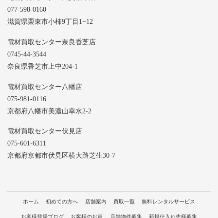
077-598-0160
滋賀県栗東市小柿9丁目1−12
電材買取センター奈良香芝店
0745-44-3544
奈良県香芝市上中204-1
電材買取センター八幡店
075-981-0116
京都府八幡市美濃山幸水2-2
電材買取センター伏見店
075-601-6311
京都府京都市伏見区横大路芝生30-7
ホーム
初めての方へ
店舗案内
買取一覧
無料レンタルサービス
お客様登場ブログ
お客様のお声
店舗物件募集
新規仕入れ先様募集