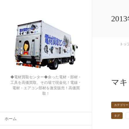
201
トッ
◆電材買取センター◆余った電材・部材・
マキ
工具を高価買取、その場で現金化！電線・
電材・エアコン部材を激安販売！高価買
取！
カテゴリー
タグ
ホーム