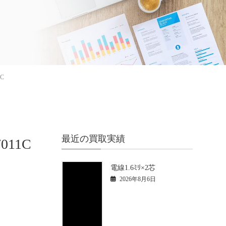
C
最近の買取実績
11C
電線1.6ﾐﾘ×2芯
2026年8月6日