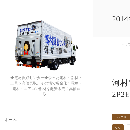
201
トッ
◆電材買取センター◆余った電材・部材・
河村
工具を高価買取、その場で現金化！電線・
電材・エアコン部材を激安販売！高価買
2P2E
取！
カテゴリー
ホーム
タグ