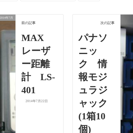
2014年7月
前の記事
次の記事
MAX
パナソ
レーザ
ニッ
ー距離
ク 情
計 LS-
報モジ
401
ュラジ
ャック
2014年7月22日
(1箱10
個)