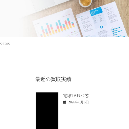
E20S
最近の買取実績
)
電線1.6ﾐﾘ×2芯
2026年8月6日