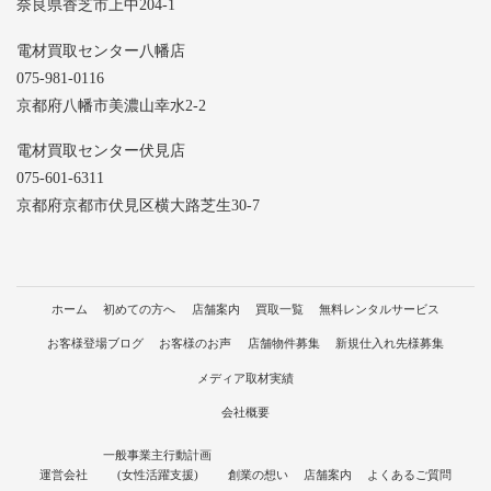
奈良県香芝市上中204-1
電材買取センター八幡店
075-981-0116
京都府八幡市美濃山幸水2-2
電材買取センター伏見店
075-601-6311
京都府京都市伏見区横大路芝生30-7
ホーム
初めての方へ
店舗案内
買取一覧
無料レンタルサービス
お客様登場ブログ
お客様のお声
店舗物件募集
新規仕入れ先様募集
メディア取材実績
会社概要
一般事業主行動計画
運営会社
(女性活躍支援)
創業の想い
店舗案内
よくあるご質問