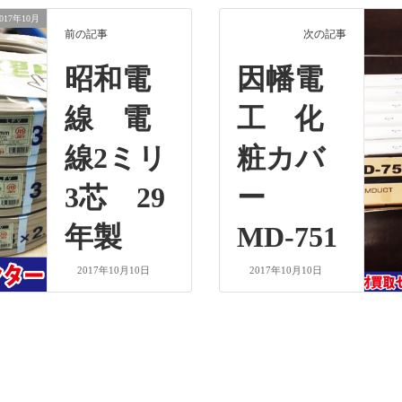
2017年10月
前の記事
次の記事
昭和電
因幡電
線 電
工 化
線2ミリ
粧カバ
3芯 29
ー
年製
MD-751
2017年10月10日
2017年10月10日