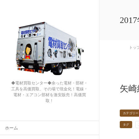
201
トッ
◆電材買取センター◆余った電材・部材・
矢崎
工具を高価買取、その場で現金化！電線・
電材・エアコン部材を激安販売！高価買
取！
カテゴリー
タグ
ホーム