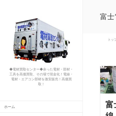
富士
トッ
◆電材買取センター◆余った電材・部材・
工具を高価買取、その場で現金化！電線・
電材・エアコン部材を激安販売！高価買
取！
富
ホーム