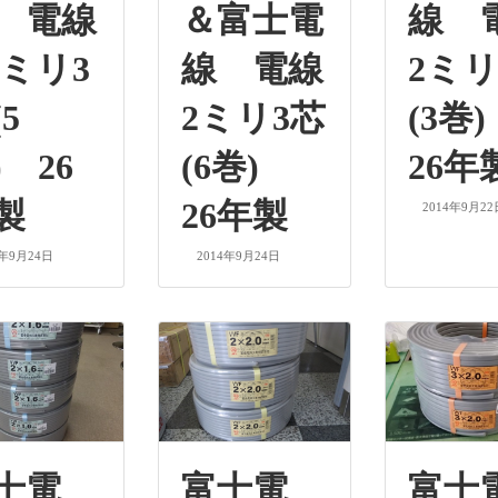
 電線
＆富士電
線 
6ミリ3
線 電線
2ミリ
5
2ミリ3芯
(3巻
) 26
(6巻)
26年
製
26年製
2014年9月22
4年9月24日
2014年9月24日
士電
富士電
富士