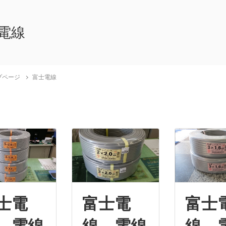
電線
プページ
富士電線
士電
富士電
富士