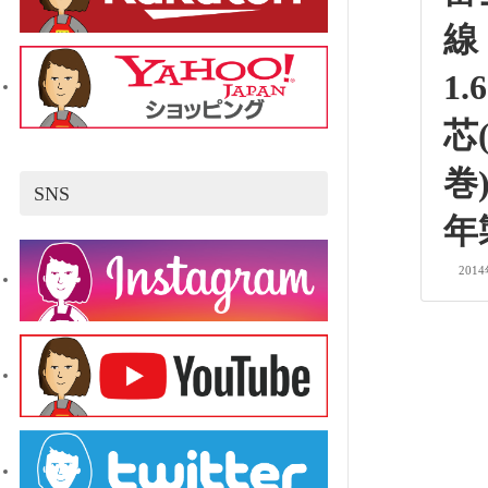
線
1.
芯(
巻
SNS
年
201
投
稿
の