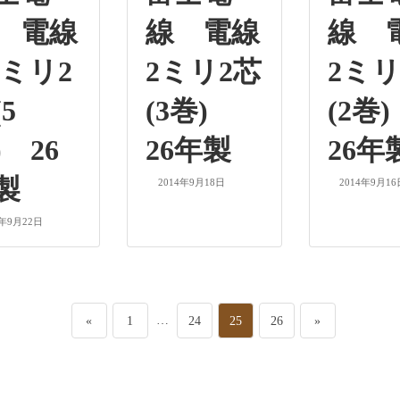
 電線
線 電線
線 
6ミリ2
2ミリ2芯
2ミリ
5
(3巻)
(2巻
) 26
26年製
26年
製
2014年9月18日
2014年9月16
4年9月22日
ペ
…
ペ
ペ
ペ
«
1
24
25
26
»
ー
ー
ー
ー
ジ
ジ
ジ
ジ