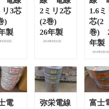
 電線
線 電線
線 
ミリ3芯
2ミリ2芯
1.6ミ
4巻)
(2巻)
芯(2
6年製
26年製
巻) 
年製
4年9月26日
2014年9月25日
2014年9月24
士電
弥栄電線
富士