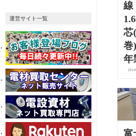
線
1.
運営サイト一覧
芯(
巻
年
201
富