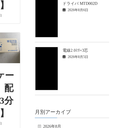
巻】
ドライバ MTD002D
2026年8月6日
日
電線2.0ﾐﾘ×3芯
2026年8月5日
ケー
 配
3分
巻】
月別アーカイブ
日
2026年8月