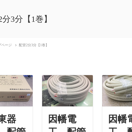
2分3分【1巻】
プページ
配管2分3分【1巻】
東器
因幡電
因幡