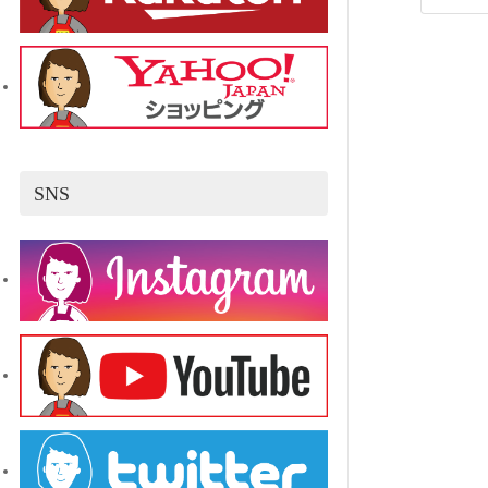
投
稿
の
SNS
ペ
ー
ジ
送
り