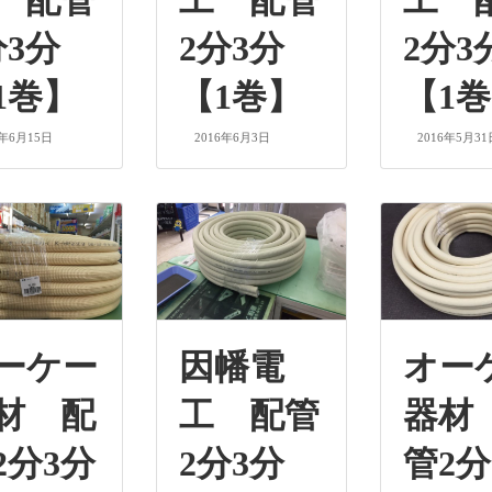
 配管
工 配管
工 
分3分
2分3分
2分3
1巻】
【1巻】
【1
6年6月15日
2016年6月3日
2016年5月31
ーケー
因幡電
オー
材 配
工 配管
器材
2分3分
2分3分
管2分