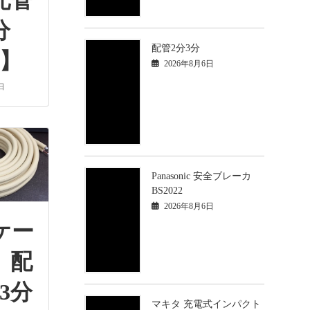
配管
分
配管2分3分
巻】
2026年8月6日
日
Panasonic 安全ブレーカ
BS2022
2026年8月6日
ケー
 配
3分
マキタ 充電式インパクト