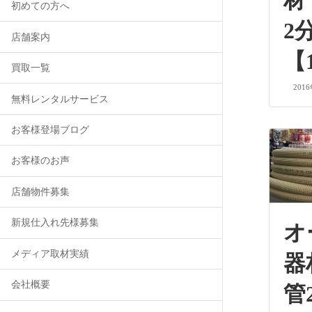
材
初めての方へ
2
店舗案内
【
買取一覧
201
無料レンタルサービス
お客様登場ブログ
お客様のお声
店舗物件募集
新規仕入れ先様募集
オ
メディア取材実績
器
会社概要
管