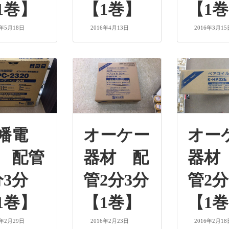
1巻】
【1巻】
【1
6年5月18日
2016年4月13日
2016年3月15
幡電
オーケー
オー
 配管
器材 配
器材
分3分
管2分3分
管2分
1巻】
【1巻】
【1
6年2月29日
2016年2月23日
2016年2月18