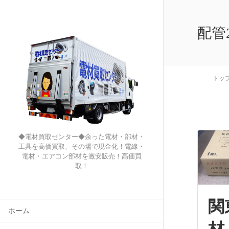
配管
トッ
◆電材買取センター◆余った電材・部材・
工具を高価買取、その場で現金化！電線・
電材・エアコン部材を激安販売！高価買
取！
関
ホーム