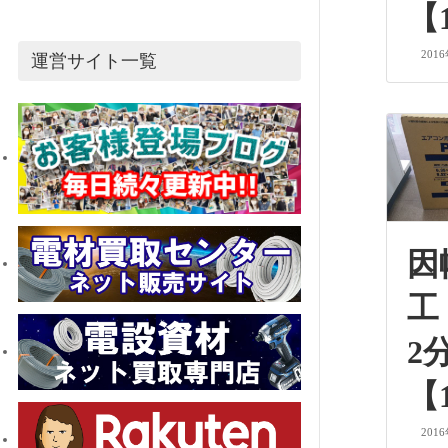
【
201
運営サイト一覧
因
工
2
【
201