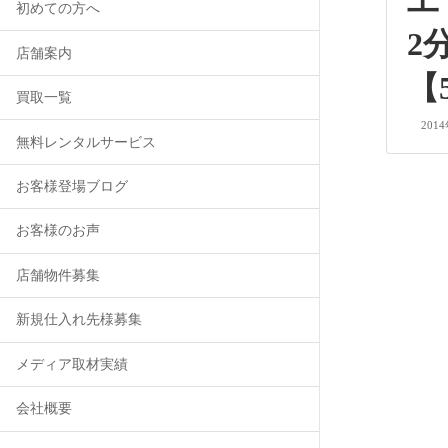
工
初めての方へ
2
店舗案内
【
買取一覧
201
無料レンタルサービス
お客様登場ブログ
投
お客様のお声
稿
店舗物件募集
の
新規仕入れ先様募集
ペ
メディア取材実績
ー
会社概要
ジ