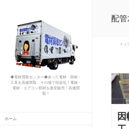
配管
トッ
◆電材買取センター◆余った電材・部材・
工具を高価買取、その場で現金化！電線・
電材・エアコン部材を激安販売！高価買
取！
因
ホーム