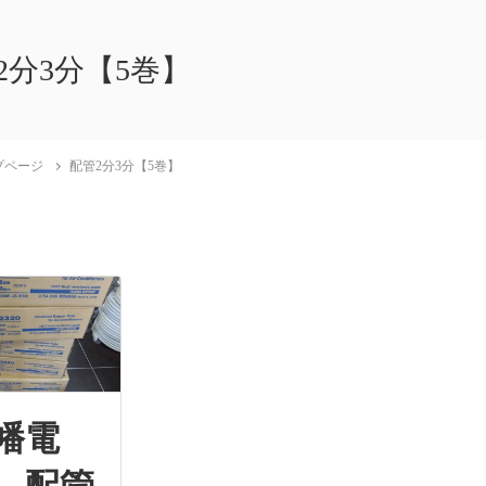
2分3分【5巻】
プページ
配管2分3分【5巻】
幡電