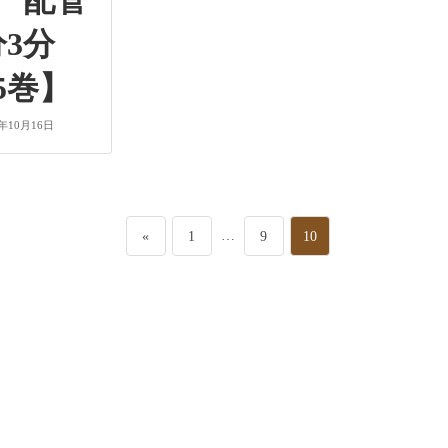
 配管
分3分
5巻】
4年10月16日
ペ
…
ペ
ペ
«
1
9
10
ー
ー
ー
ジ
ジ
ジ